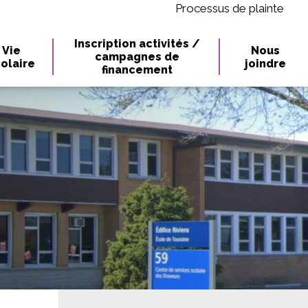
Processus de plainte
Inscription activités /
Vie
Nous
campagnes de
olaire
joindre
financement