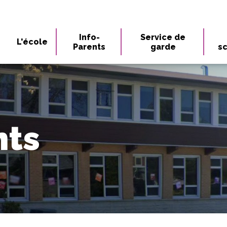
Info-
Service de
L'école
Parents
garde
sc
nts