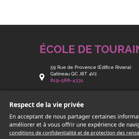
ÉCOLE DE TOURAI
59 Rue de Provence (Édifice Riviera)
Gatineau QC J8T 4V2
819-568-4331
Courriel:
touraine@cssd.gouv.qc.ca
Respect de la vie privée
En acceptant de nous partager certaines informa
améliorer et à vous offrir une expérience de navi
conditions de confidentialité et de protection des re