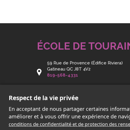
ÉCOLE DE TOURAI
59 Rue de Provence (Édifice Riviera)
Gatineau QC J8T 4V2
819-568-4331
Courriel:
touraine@cssd.gouv.qc.ca
Respect de la vie privée
En acceptant de nous partager certaines informa
améliorer et à vous offrir une expérience de navi
conditions de confidentialité et de protection des re