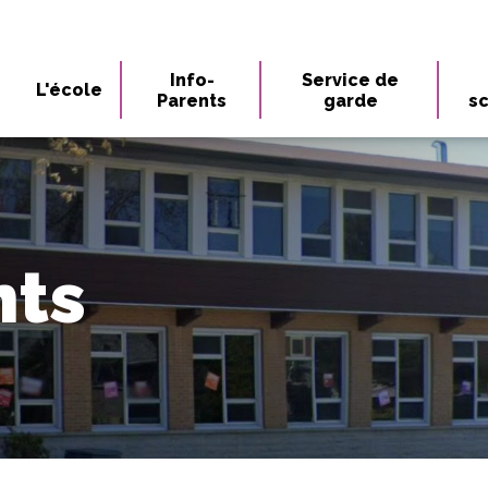
Info-
Service de
L'école
Parents
garde
sc
nts