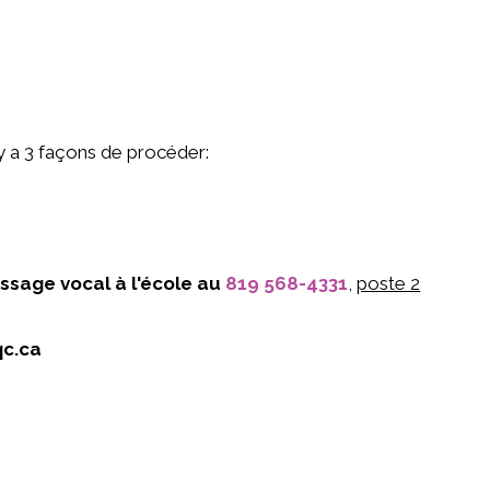
 y a 3 façons de procéder:
essage vocal à l'école au
819 568-4331
,
poste 2
qc.ca