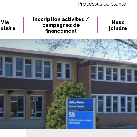
Processus de plainte
Inscription activités /
Vie
Nous
campagnes de
olaire
joindre
financement