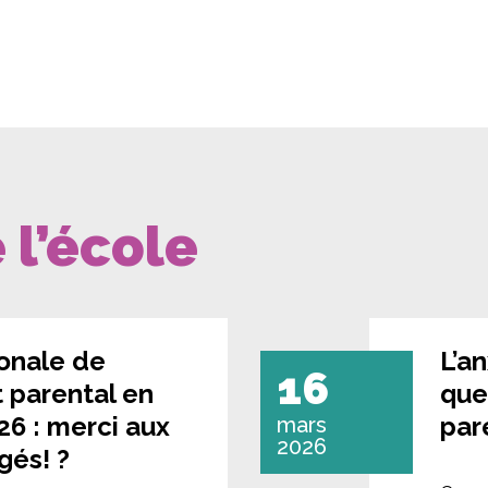
 l’école
onale de
L’a
16
 parental en
que
6 : merci aux
par
mars
2026
gés! ?