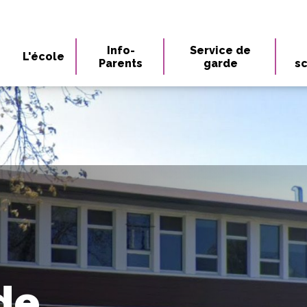
Info-
Service de
L'école
Parents
garde
sc
 de