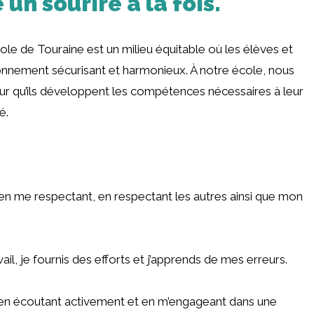
 un sourire à la fois.
ole de Touraine est un milieu équitable où les élèves et
onnement sécurisant et harmonieux. À notre école, nous
our qu’ils développent les compétences nécessaires à leur
é.
 en me respectant, en respectant les autres ainsi que mon
l, je fournis des efforts et j’apprends de mes erreurs.
s en écoutant activement et en m’engageant dans une