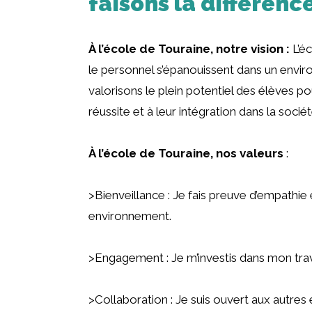
faisons la différence
À l’école de Touraine, notre vision :
L’éc
le personnel s’épanouissent dans un envir
valorisons le plein potentiel des élèves p
réussite et à leur intégration dans la sociét
À l’école de Touraine, nos valeurs
:
>Bienveillance : Je fais preuve d’empathie
environnement.
>Engagement : Je m’investis dans mon travai
>Collaboration : Je suis ouvert aux autre