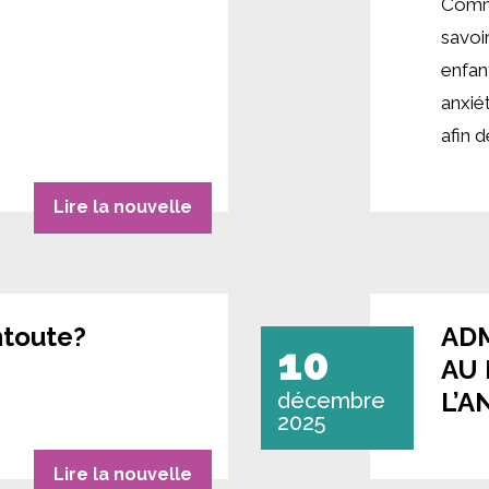
Comme
savoi
enfant
anxiét
afin 
Lire la nouvelle
ntoute?
ADM
10
AU
L’A
décembre
2025
Lire la nouvelle