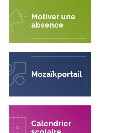
Motiver une
absence
Mozaïkportail
Calendrier
scolaire