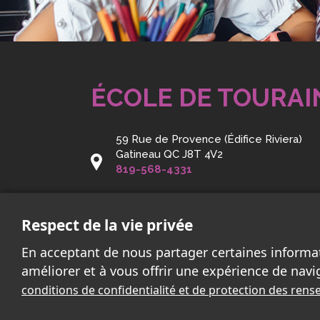
ÉCOLE DE TOURAI
59 Rue de Provence (Édifice Riviera)
Gatineau QC J8T 4V2
819-568-4331
Courriel:
touraine@cssd.gouv.qc.ca
Respect de la vie privée
En acceptant de nous partager certaines informa
améliorer et à vous offrir une expérience de navi
conditions de confidentialité et de protection des re
2026 - Tous droits réservés. © École de Touraine